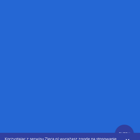
FILTRY
Korzystając z serwisu Zleca.pl wyrażasz zgodę na stosowanie