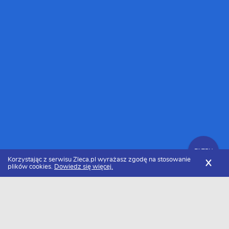
FILTRY
Korzystając z serwisu Zleca.pl wyrażasz zgodę na stosowanie
X
plików cookies.
Dowiedz się więcej.
Zleca.pl
Pomorskie
Reda
Firmy i usługi fotowoltaiczne
FILTRY