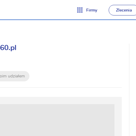
Firmy
Zlecenia
60.pl
moim udziałem