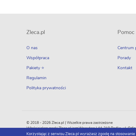
Zleca.pl
Pomoc
O nas
Centrum
Współpraca
Porady
Pakiety ⭐
Kontakt
Regulamin
Polityka prywatności
© 2018 - 2026 Zleca.pl | Wszelkie prawa zastrzeżone
Właścicielem marki Zleca.pl jest Wecoders | 44-310 Radlin, ul. 
Korzystając z serwisu Zleca.pl wyrażasz zgodę na stosowanie