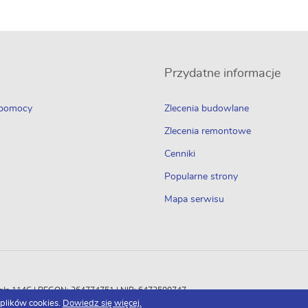
Przydatne informacje
 pomocy
Zlecenia budowlane
Zlecenia remontowe
Cenniki
Popularne strony
Mapa serwisu
Odległa 114C | REGON: 364774751 | NIP: 6472500747
 plików cookies.
Dowiedz się więcej.