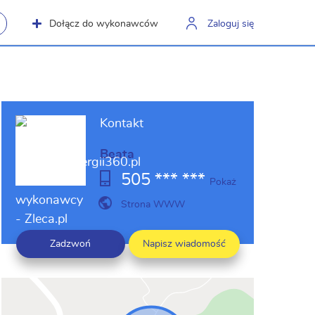
Dołącz do wykonawców
Zaloguj się
Kontakt
Beata
505 *** ***
Pokaż
Strona WWW
Zadzwoń
Napisz wiadomość