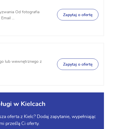
wyzwania Od fotografia
Zapytaj o ofertę
Email ...
go lub wewnętrznego z
Zapytaj o ofertę
ługi w Kielcach
za oferta z Kielc? Dodaj zapytanie, wypełniając
mi prześlą Ci oferty.