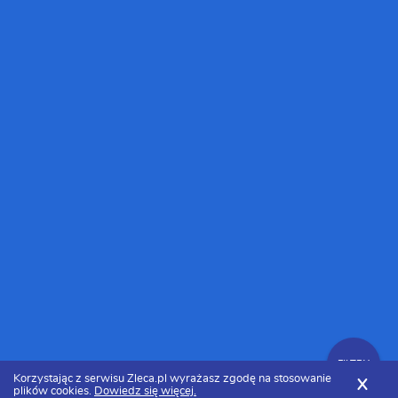
FILTRY
Korzystając z serwisu Zleca.pl wyrażasz zgodę na stosowanie
X
plików cookies.
Dowiedz się więcej.