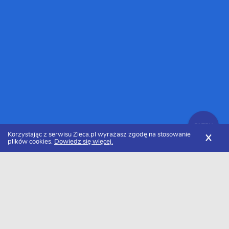
FILTRY
Korzystając z serwisu Zleca.pl wyrażasz zgodę na stosowanie
X
plików cookies.
Dowiedz się więcej.
Zleca.pl
Wielkopolskie
Kamieniarze, usługi kamieniarskie
FILTRY
Kamieniarz wielkopolskie - Ranking 2026