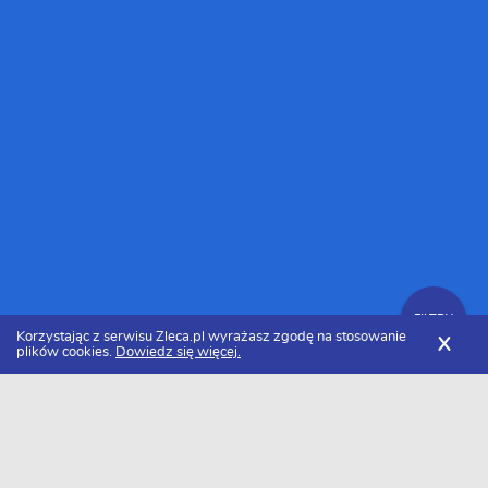
FILTRY
Korzystając z serwisu Zleca.pl wyrażasz zgodę na stosowanie
X
plików cookies.
Dowiedz się więcej.
Zleca.pl
Usługi związane z klimatyzacją w pojazdach
FILTRY