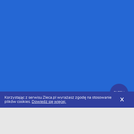
FILTRY
Korzystając z serwisu Zleca.pl wyrażasz zgodę na stosowanie
X
plików cookies.
Dowiedz się więcej.
Zleca.pl
Mazowieckie
Warszawa
Programiści ASP.Net