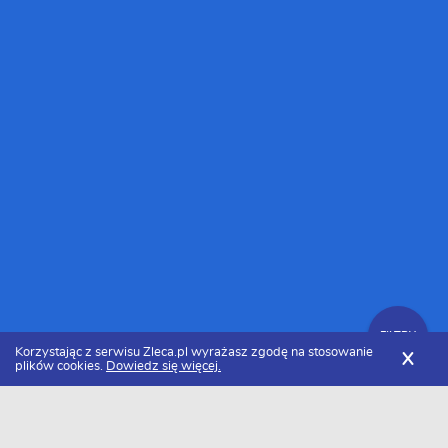
FILTRY
Korzystając z serwisu Zleca.pl wyrażasz zgodę na stosowanie
X
plików cookies.
Dowiedz się więcej.
Zleca.pl
Małopolskie
Programiści Javascript