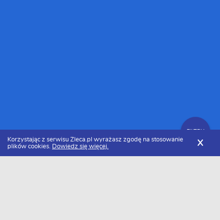
FILTRY
Korzystając z serwisu Zleca.pl wyrażasz zgodę na stosowanie
X
plików cookies.
Dowiedz się więcej.
Zleca.pl
Małopolskie
Programiści PHP
FILTRY