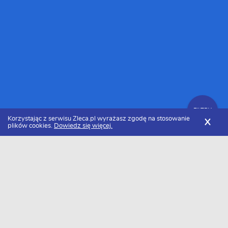
FILTRY
Korzystając z serwisu Zleca.pl wyrażasz zgodę na stosowanie
X
plików cookies.
Dowiedz się więcej.
Zleca.pl
Kujawsko-pomorskie
Bydgoszcz
Programiści stron internetowych
FILTRY
Programista stron internetowych