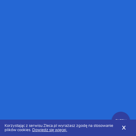
FILTRY
Korzystając z serwisu Zleca.pl wyrażasz zgodę na stosowanie
X
plików cookies.
Dowiedz się więcej.