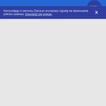
FILTRY
Korzystając z serwisu Zleca.pl wyrażasz zgodę na stosowanie
X
plików cookies.
Dowiedz się więcej.
Zleca.pl
Lubelskie
Lublin
Malarze
FILTRY
Malarz Lublin - Ranking 2026
Dołączyło do nas już 11 malarzy z Lublina. Wybierz spośród profili
kandydatów najlepszego wykonawcę. Oto ranking najlepszych
malarzy z Lublina w 2026 roku.
Remontdomu24
„REMONTdomu24″ jest firmą remontowo-
wykończeniową, która działa na terenie Lublina,