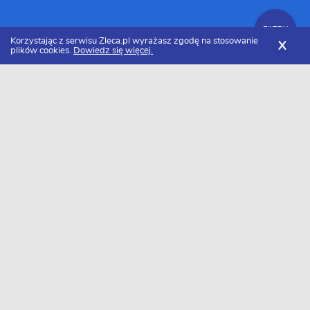
FILTRY
Korzystając z serwisu Zleca.pl wyrażasz zgodę na stosowanie
X
plików cookies.
Dowiedz się więcej.
Zleca.pl
Lubuskie
Tapeciarze
FILTRY
Tapeciarz lubuskie - Ranking 2026
Dołączyło do nas już 12 tapeciarzy z lubuskiego. Wybierz spośród
profili kandydatów najlepszego wykonawcę. Oto ranking
najlepszych tapeciarzy z lubuskiego w 2026 roku.
Grzesiek Szmalec
...tapetowanie