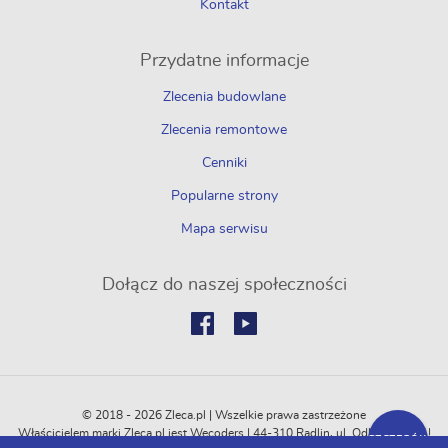
Kontakt
Przydatne informacje
Zlecenia budowlane
Zlecenia remontowe
Cenniki
Popularne strony
Mapa serwisu
Dołącz do naszej społeczności
© 2018 - 2026 Zleca.pl | Wszelkie prawa zastrzeżone
Właścicielem marki Zleca.pl jest Wecoders | 44-310 Radlin, ul. Odległa 114C |
SZCZEGÓŁY