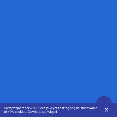
FILTRY
Korzystając z serwisu Zleca.pl wyrażasz zgodę na stosowanie
X
plików cookies.
Dowiedz się więcej.