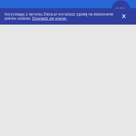
FILTRY
Korzystając z serwisu Zleca.pl wyrażasz zgodę na stosowanie
X
plików cookies.
Dowiedz się więcej.
Zleca.pl
Dolnośląskie
Specjaliści od filmu i animacji
FILTRY
Specjaliści od filmu i animacji dolnośląskie
- Ranking 2026
Dołączyło do nas już 28 specjalistów od filmu i animacji z Dolnego
Śląska. Wybierz spośród profili kandydatów najlepszego
wykonawcę. Oto ranking najlepszych fachowców od filmu i
animacji z Dolnego Śląska w 2026 roku.
Come On! Media