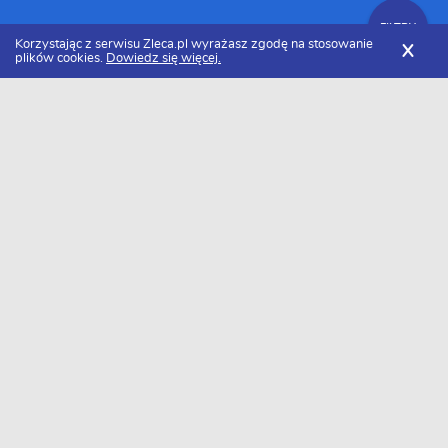
FILTRY
Korzystając z serwisu Zleca.pl wyrażasz zgodę na stosowanie
X
plików cookies.
Dowiedz się więcej.
Zleca.pl
Lubelskie
Brukarze, usługi brukarskie
Zlecenia brukarskie
FILTRY
Data dodania
Aktualne zlecenia z kategorii Zlecenia
brukarskie lubelskie
Szukasz wykonawcy w tej kategorii?
Dodaj darmowe zlecenie
i otrzymaj oferty.
→
Dodaj zlecenie
0 ofert