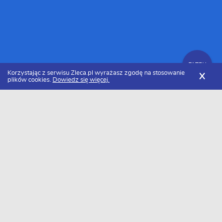
FILTRY
Korzystając z serwisu Zleca.pl wyrażasz zgodę na stosowanie
X
plików cookies.
Dowiedz się więcej.
Zleca.pl
Lubelskie
Brukarze, usługi brukarskie
FILTRY
Brukarz lubelskie - Ranking 2026
Dołączyło do nas już 17 brukarzy z lubelskiego. Wybierz spośród
profili kandydatów najlepszego wykonawcę. Oto ranking
najlepszych brukarzy z lubelskiego w 2026 roku.