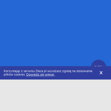
FILTRY
Korzystając z serwisu Zleca.pl wyrażasz zgodę na stosowanie
X
plików cookies.
Dowiedz się więcej.
Zleca.pl
Lubelskie
Dekarze, usługi dekarskie
FILTRY