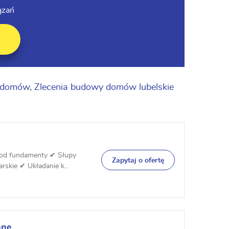
ązań
y domów
,
Zlecenia budowy domów lubelskie
od fundamenty ✔ Słupy
Zapytaj o ofertę
rskie ✔ Układanie k...
ane