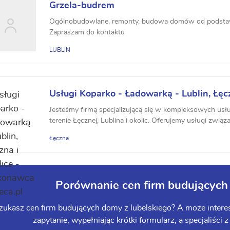
Grzela-budrem
Ogólnobudowlane, remonty, budowa domów od podstaw
Zapraszam do kontaktu
LUBLIN
Usługi Koparko - Ładowarką - Lublin, Łęcz
Jesteśmy firmą specjalizującą się w kompleksowych us
terenie Łęcznej, Lublina i okolic. Oferujemy usługi związa
Łęczna
Porównanie cen firm budujących
zukasz cen firm budujących domy z lubelskiego? A może interesu
zapytanie, wypełniając krótki formularz, a specjaliści z