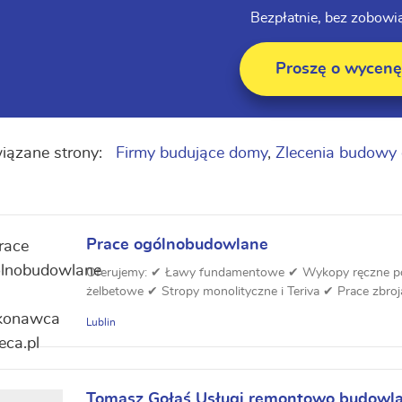
Bezpłatnie, bez zobowi
Proszę o wycenę
iązane strony:
Firmy budujące domy
,
Zlecenia budow
Prace ogólnobudowlane
Oferujemy: ✔ Ławy fundamentowe ✔ Wykopy ręczne p
żelbetowe ✔ Stropy monolityczne i Teriva ✔ Prace zbroja
Lublin
Tomasz Gołaś Usługi remontowo budowl