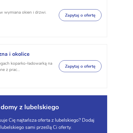
 wymiana okien i drzwi.
Zapytaj o ofertę
na i okolice
ługach koparko-ładowarką na
Zapytaj o ofertę
ne z prac...
 domy z lubelskiego
je Cię najtańsza oferta z lubelskiego? Dodaj
 lubelskiego sami prześlą Ci oferty.