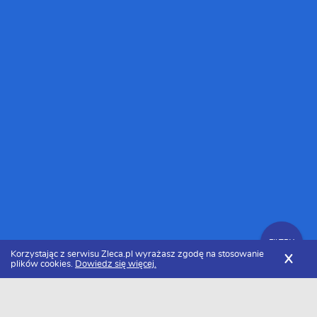
FILTRY
Korzystając z serwisu Zleca.pl wyrażasz zgodę na stosowanie
X
plików cookies.
Dowiedz się więcej.
Zleca.pl
Świętokrzyskie
Firmy budujące domy
Zlecenia budowy domów