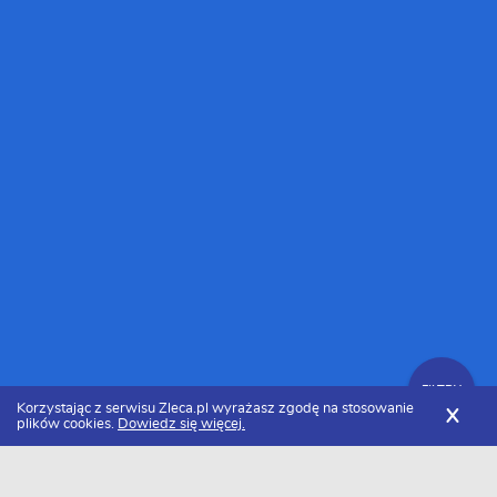
FILTRY
Korzystając z serwisu Zleca.pl wyrażasz zgodę na stosowanie
X
plików cookies.
Dowiedz się więcej.
Zleca.pl
Lubelskie
Cykliniarze, firmy i usługi cykliniarskie
Zlecenia na cyklinowanie