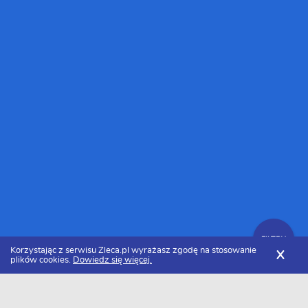
FILTRY
Korzystając z serwisu Zleca.pl wyrażasz zgodę na stosowanie
X
plików cookies.
Dowiedz się więcej.
Zleca.pl
Lubelskie
Producenci i montażyści mebli
Zlecenia na meble