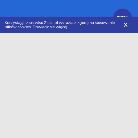
FILTRY
Korzystając z serwisu Zleca.pl wyrażasz zgodę na stosowanie
X
plików cookies.
Dowiedz się więcej.
Zleca.pl
Małopolskie
Dekarze, usługi dekarskie
Zlecenia dekarskie
FILTRY
Data dodania
Aktualne zlecenia z kategorii Zlecenia
dekarskie małopolskie
Zlecę wykonanie
Zlecę pokrycie
Zlecę prace
dachu
dachu
dekarskie
Szukasz wykonawcy w tej kategorii?
Dodaj darmowe zlecenie
i otrzymaj oferty.