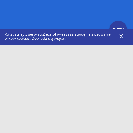
FILTRY
Korzystając z serwisu Zleca.pl wyrażasz zgodę na stosowanie
X
plików cookies.
Dowiedz się więcej.
Zleca.pl
Małopolskie
Firmy remontowe
Zlecenia remontowe
FILTRY
Data dodania
Aktualne zlecenia z kategorii Zlecenia
remontowe małopolskie
Zlecę wykonanie
remontu
Szukasz wykonawcy w tej kategorii?