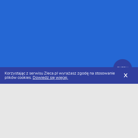
FILTRY
Korzystając z serwisu Zleca.pl wyrażasz zgodę na stosowanie
X
plików cookies.
Dowiedz się więcej.
Zleca.pl
Dolnośląskie
Wrocław
Pozostałe usługi
Pozostałe zlecenia
FILTRY
Data dodania
Aktualne zlecenia z kategorii Pozostałe