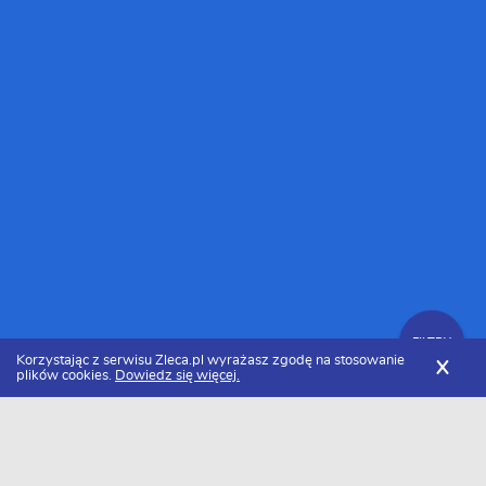
FILTRY
Korzystając z serwisu Zleca.pl wyrażasz zgodę na stosowanie
X
plików cookies.
Dowiedz się więcej.
Zleca.pl
Warmińsko-mazurskie
Kamieniarze, usługi kamieniarskie
Zlecenia kamieniarskie