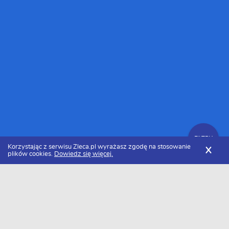
FILTRY
Korzystając z serwisu Zleca.pl wyrażasz zgodę na stosowanie
X
plików cookies.
Dowiedz się więcej.
Zleca.pl
Warmińsko-mazurskie
Stolarze, usługi stolarskie
Zlecenia stolarskie
FILTRY
Data dodania