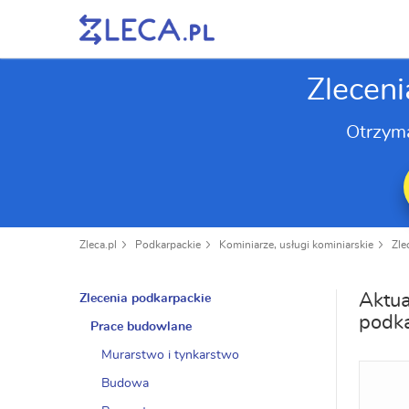
Zleceni
Otrzym
Zleca.pl
Podkarpackie
Kominiarze, usługi kominiarskie
Zle
Aktua
Zlecenia podkarpackie
podk
Prace budowlane
Murarstwo i tynkarstwo
Budowa