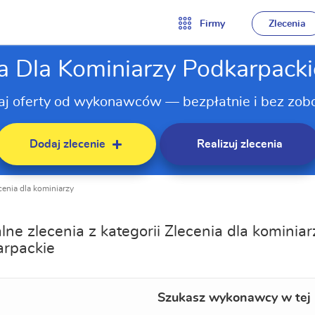
Firmy
Zlecenia
a Dla Kominiarzy Podkarpacki
aj oferty od wykonawców — bezpłatnie i bez zob
Dodaj zlecenie
Realizuj zlecenia
cenia dla kominiarzy
lne zlecenia z kategorii Zlecenia dla kominiar
arpackie
Szukasz wykonawcy w tej 