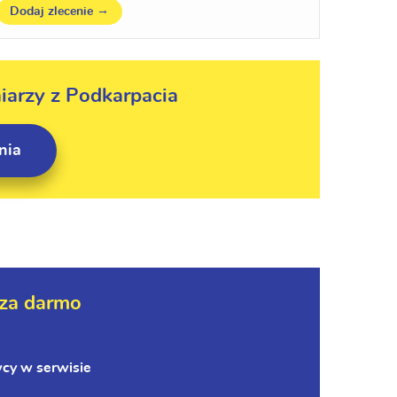
→
Dodaj zlecenie
niarzy z Podkarpacia
nia
za darmo
wcy w serwisie