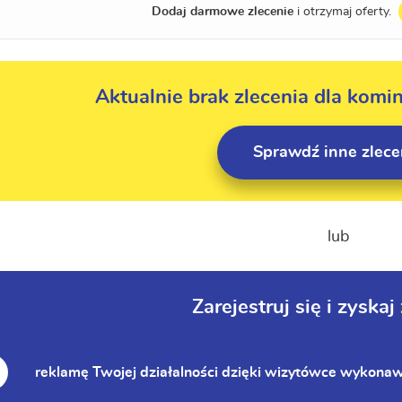
Dodaj darmowe zlecenie
i otrzymaj oferty.
Aktualnie brak zlecenia dla komi
Sprawdź inne zlece
lub
Zarejestruj się i zyskaj
reklamę Twojej działalności dzięki wizytówce wykona