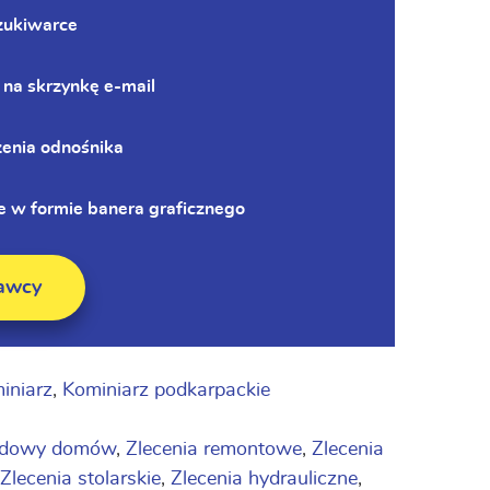
zukiwarce
 na skrzynkę e-mail
zenia odnośnika
 w formie banera graficznego
awcy
iniarz
,
Kominiarz podkarpackie
budowy domów
,
Zlecenia remontowe
,
Zlecenia
Zlecenia stolarskie
,
Zlecenia hydrauliczne
,