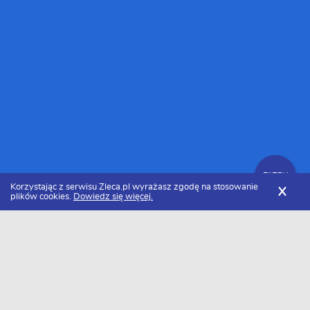
FILTRY
Korzystając z serwisu Zleca.pl wyrażasz zgodę na stosowanie
X
plików cookies.
Dowiedz się więcej.
Zleca.pl
Pomorskie
Kominiarze, usługi kominiarskie
Zlecenia dla kominiarzy
FILTRY
Data dodania