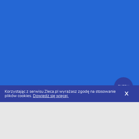
FILTRY
Korzystając z serwisu Zleca.pl wyrażasz zgodę na stosowanie
X
plików cookies.
Dowiedz się więcej.
Zleca.pl
Pomorskie
Architekci wnętrz
Zlecenia dla architektów wnętrz
FILTRY
Data dodania