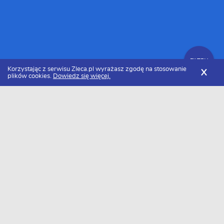
FILTRY
Korzystając z serwisu Zleca.pl wyrażasz zgodę na stosowanie
X
plików cookies.
Dowiedz się więcej.
Zleca.pl
Lubelskie
Lublin
Mechanicy samochodowi
Zlecenia dla mechaników
FILTRY
Data dodania
Aktualne zlecenia z kategorii Zlecenia dla
mechaników w Lublinie
Szukasz wykonawcy w tej kategorii?