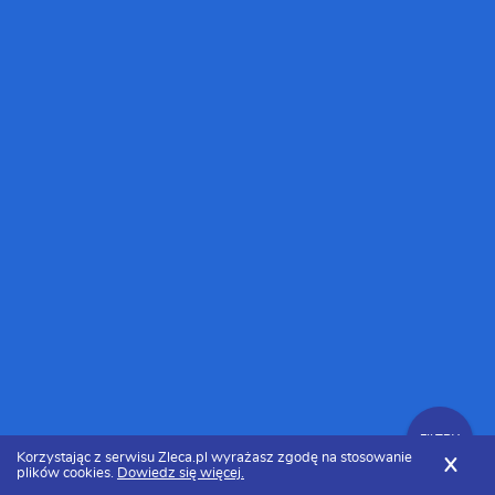
FILTRY
Korzystając z serwisu Zleca.pl wyrażasz zgodę na stosowanie
X
plików cookies.
Dowiedz się więcej.