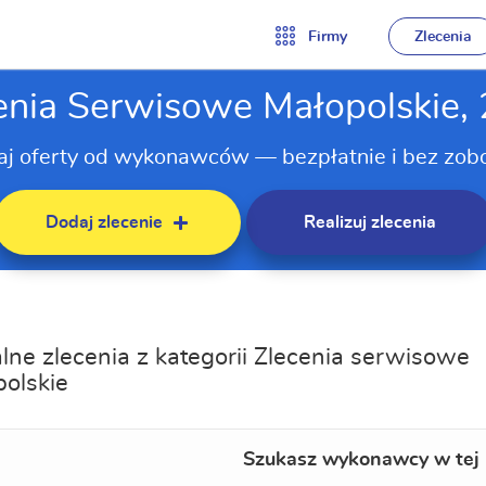
Firmy
Zlecenia
enia Serwisowe Małopolskie,
aj oferty od wykonawców — bezpłatnie i bez zob
Dodaj zlecenie
Realizuj zlecenia
lne zlecenia z kategorii Zlecenia serwisowe
olskie
Szukasz wykonawcy w tej 