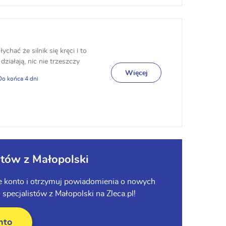
hać że silnik się kręci i to
działają, nic nie trzeszczy
Więcej
4
ntów z Małopolski
ie konto i otrzymuj powiadomienia o nowych
pecjalistów z Małopolski na Zleca.pl!
nto