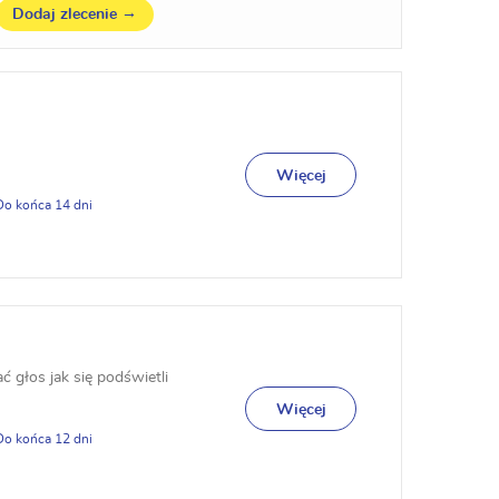
→
Dodaj zlecenie
Więcej
14
 głos jak się podświetli
Więcej
12