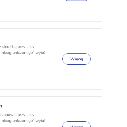
siedzibą przy ulicy
u nieograniczonego” wybór
a noweg...
Więcej
h
rzanowie przy ulicy
u nieograniczonego” wybór
ą dźwigów...