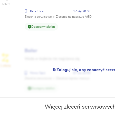
0 ofert
Brzeźnica
12 sty 20:03
Zlecenia serwisowe
Zlecenia na naprawę AGD
Dostępny telefon
Boiler
Woda w bojlerze nie nagrzewa się
1 oferta
🔒 Zaloguj się, aby zobaczyć szcz
Nowy Sącz
07 sty 20:50
Zlecenia serwisowe
Zlecenia napraw maszyn
Dostępny telefon
Więcej zleceń serwisowych