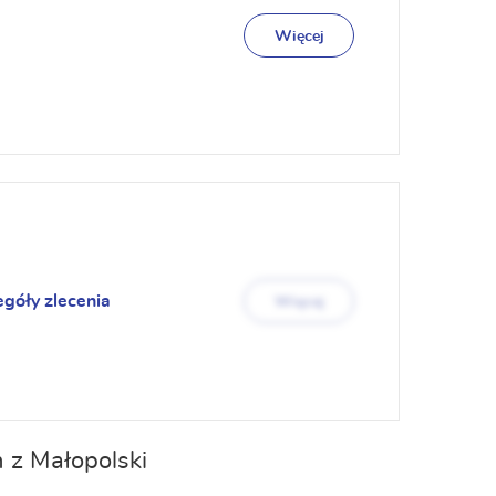
Więcej
egóły zlecenia
Więcej
 z Małopolski