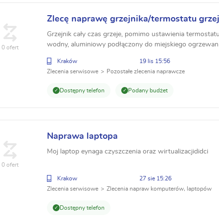
Zlecę naprawę grzejnika/termostatu grze
Grzejnik cały czas grzeje, pomimo ustawienia termostat
wodny, aluminiowy podłączony do miejskiego ogrzewani
0 ofert
Kraków
19 lis 15:56
Zlecenia serwisowe
Pozostałe zlecenia naprawcze
Dostępny telefon
Podany budżet
Naprawa laptopa
Moj laptop eynaga czyszczenia oraz wirtualizacjididci
0 ofert
Krakow
27 sie 15:26
Zlecenia serwisowe
Zlecenia napraw komputerów, laptopów
Dostępny telefon