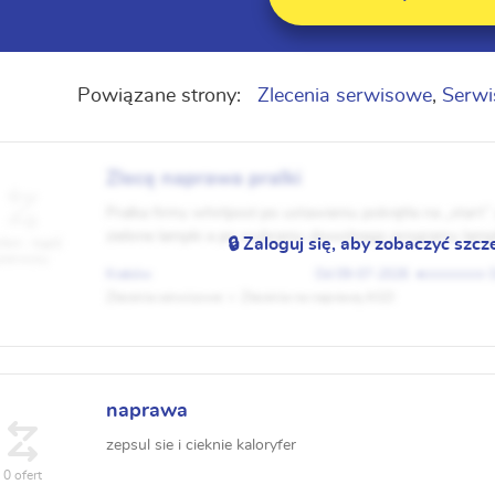
Powiązane strony:
Zlecenia serwisowe
,
Serwi
Zlecę naprawa pralki
Pralka firmy whirlpool po ustawieniu pokrętła na „start” 
zielone lampki a po wybraniu dowolnego programu lampk
🔒 Zaloguj się, aby zobaczyć szcz
fert - bądź
pierwszy
styku.
Kraków
09-07-2026
Zlecenia serwisowe
Zlecenia na naprawę AGD
naprawa
zepsul sie i cieknie kaloryfer
0 ofert