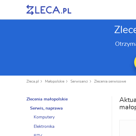
Zlec
Otrzym
Zleca.pl
Małopolskie
Serwisanci
Zlecenia serwisowe
Aktua
Zlecenia małopolskie
małop
Serwis, naprawa
Komputery
Elektronika