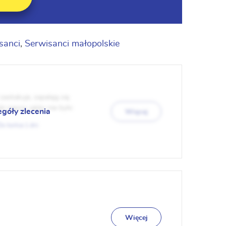
sanci
,
Serwisanci małopolskie
zaskakuje, zapalają się
i gasną, jakby nie było
egóły zlecenia
Więcej
1
Więcej