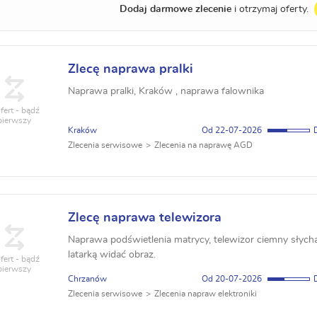
Dodaj darmowe zlecenie
i otrzymaj oferty.
Zlecę naprawa pralki
Naprawa pralki, Kraków , naprawa falownika
fert - bądź
pierwszy
Kraków
22-07-2026
Zlecenia serwisowe
Zlecenia na naprawę AGD
Zlecę naprawa telewizora
Naprawa podświetlenia matrycy, telewizor ciemny słychać
latarką widać obraz.
fert - bądź
pierwszy
Chrzanów
20-07-2026
Zlecenia serwisowe
Zlecenia napraw elektroniki