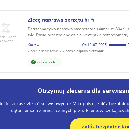
Zlecę naprawa sprzętu hi-fi
Potrzebna tylko naprawa magnetofonu aimor st-804sl, słyc
tyle. Radio przestrojone działa, wszystkie potencjometry 
fert - bądź
pierwszy
Kraków
12-07-2026
Zlecenia serwisowe
Zlecenia napraw elektroniki
Podany budżet
Otrzymuj zlecenia dla serwisa
Jeśli szukasz zleceń serwisowych z Małopolski, załóż bezpłatn
ogłoszeniach zamieszczanych przez klientów szukających s
Załóż bezpłatne ko