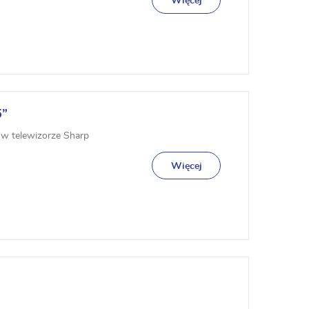
Więcej
5”
w telewizorze Sharp
Więcej