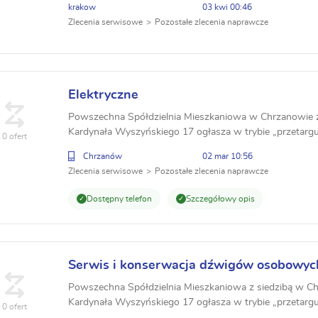
krakow
03 kwi 00:46
Zlecenia serwisowe
Pozostałe zlecenia naprawcze
Elektryczne
Powszechna Spółdzielnia Mieszkaniowa w Chrzanowie z 
Kardynała Wyszyńskiego 17 ogłasza w trybie „przetarg
0 ofert
wykonawcy wymiany istniejącego oświetlenia, wykonani
Chrzanów
02 mar 10:56
Zlecenia serwisowe
Pozostałe zlecenia naprawcze
Dostępny telefon
Szczegółowy opis
Serwis i konserwacja dźwigów osobowyc
Powszechna Spółdzielnia Mieszkaniowa z siedzibą w Ch
Kardynała Wyszyńskiego 17 ogłasza w trybie „przetarg
0 ofert
wykonawcy na obsługę serwisową i konserwacje bieżąc