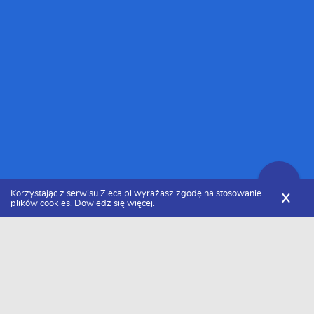
FILTRY
Korzystając z serwisu Zleca.pl wyrażasz zgodę na stosowanie
X
plików cookies.
Dowiedz się więcej.
Zleca.pl
Zachodniopomorskie
Ogrodnicy
Zlecenia ogrodnicze
FILTRY
Data dodania