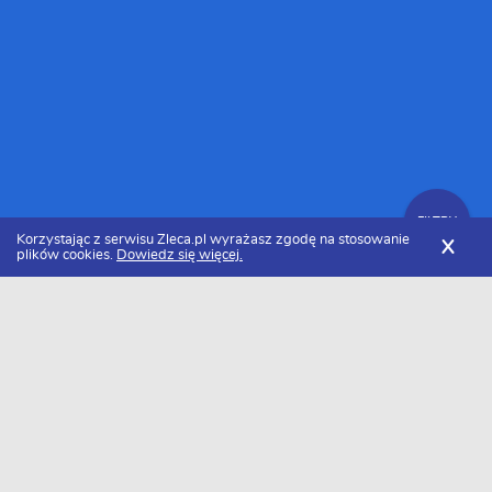
FILTRY
Korzystając z serwisu Zleca.pl wyrażasz zgodę na stosowanie
X
plików cookies.
Dowiedz się więcej.
Zleca.pl
Mazowieckie
Programiści PHP
Zlecenia dla programistów PHP
FILTRY
Data dodania
Aktualne zlecenia z kategorii Zlecenia dla
programistów PHP mazowieckie