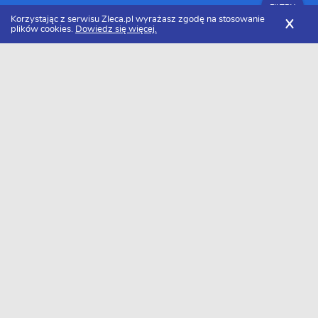
FILTRY
Korzystając z serwisu Zleca.pl wyrażasz zgodę na stosowanie
X
plików cookies.
Dowiedz się więcej.
Zleca.pl
Mazowieckie
Programiści PHP
FILTRY
Programista PHP mazowieckie - Ranking
2026
Dołączyło do nas już 35 programistów PHP z Mazowsza. Wybierz
spośród profili kandydatów najlepszego wykonawcę. Oto ranking
najlepszych programistów PHP z Mazowsza w 2026 roku.
Jan-Mat usługi programistyczne
Jeśli poszukujesz profesjonalistów, którzy
specjalizują się w zaawansowanym