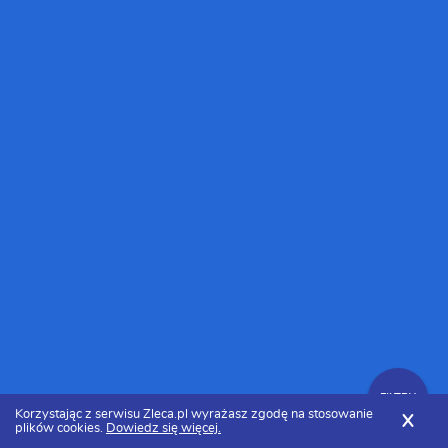
FILTRY
Korzystając z serwisu Zleca.pl wyrażasz zgodę na stosowanie
X
plików cookies.
Dowiedz się więcej.