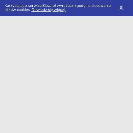
FILTRY
Korzystając z serwisu Zleca.pl wyrażasz zgodę na stosowanie
X
plików cookies.
Dowiedz się więcej.
Zleca.pl
Śląskie
Chorzów
Firmy remontowe
Zlecenia remontowe
FILTRY
Data dodania
Aktualne zlecenia z kategorii Zlecenia
remontowe w Chorzowie
Szukasz wykonawcy w tej kategorii?
Dodaj darmowe zlecenie
i otrzymaj oferty.
→
Dodaj zlecenie
0 ofert - bądź pierwszy