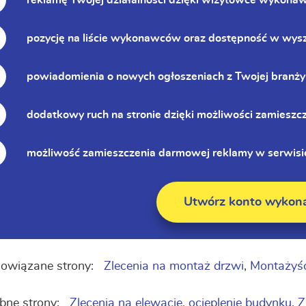
reklamę Twojej działalności dzięki wizytówce wykona
pozycję na liście wykonawców oraz dostępność w wys
powiadomienia o nowych ogłoszeniach z Twojej branży
dodatkowy ruch na stronie dzięki możliwości zamieszc
możliwość zamieszczenia darmowej reklamy w serwisie
Utwórz konto wykon
owiązane strony:
Zlecenia na montaż drzwi
,
Montażyśc
bne strony:
Zlecenia na elewacje, ocieplenie budynku
,
Z