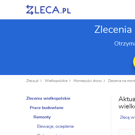
Zlecenia
Otrzym
Zleca.pl
Wielkopolskie
Montażyści drzwi
Zlecenia na mon
Aktua
Zlecenia wielkopolskie
wielk
Prace budowlane
Remonty
Zlecę w
Elewacje, ocieplenie