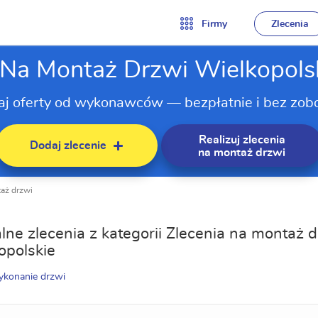
Firmy
Zlecenia
 Na Montaż Drzwi Wielkopols
aj oferty od wykonawców — bezpłatnie i bez zob
Realizuj zlecenia
Dodaj zlecenie
na montaż drzwi
taż drzwi
lne zlecenia z kategorii Zlecenia na montaż 
opolskie
ykonanie drzwi