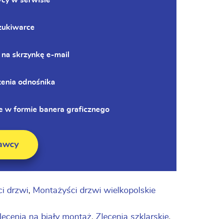
wcy w serwisie
zukiwarce
 na skrzynkę e-mail
zenia odnośnika
 w formie banera graficznego
awcy
i drzwi
,
Montażyści drzwi wielkopolskie
lecenia na biały montaż
,
Zlecenia szklarskie
,