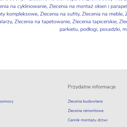
enia na cyklinowanie
,
Zlecenia na montaż okien i parap
nty kompleksowe
,
Zlecenia na sufity
,
Zlecenia na meble
,
larzy
,
Zlecenia na tapetowanie
,
Zlecenia tapicerskie
,
Zle
parkietu, podłogi, posadzki, 
Przydatne informacje
 pomocy
Zlecenia budowlane
Zlecenia remontowe
Cennik montażu drzwi