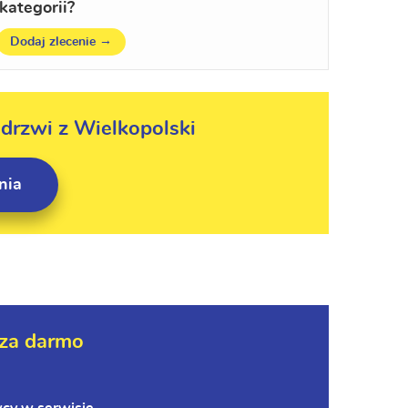
kategorii?
→
Dodaj zlecenie
 drzwi z Wielkopolski
nia
za darmo