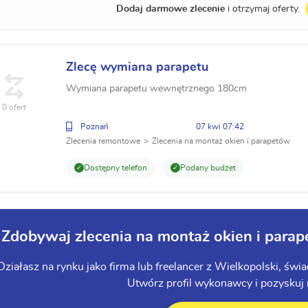
Dodaj darmowe zlecenie
i otrzymaj oferty.
Zlecę wymiana parapetu
Wymiana parapetu wewnętrznego 180cm
0 ofert
Poznań
07 kwi 07:42
Zlecenia remontowe
Zlecenia na montaż okien i parapetów
Dostępny telefon
Podany budżet
Zdobywaj zlecenia na montaż okien i parap
Działasz na rynku jako firma lub freelancer z Wielkopolski, św
Utwórz profil wykonawcy i pozyskuj