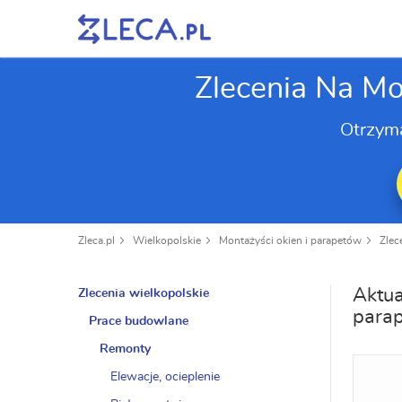
Zlecenia Na Mo
Otrzym
Zleca.pl
Wielkopolskie
Montażyści okien i parapetów
Zlec
Aktua
Zlecenia wielkopolskie
parap
Prace budowlane
Remonty
Elewacje, ocieplenie