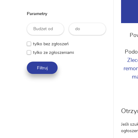
Parametry
Pow
tylko bez zgłoszeń
Podo
tylko ze zgłoszeniami
Zlec
Filtruj
remo
ma
Otrzy
Jeśli sz
ogłoszen