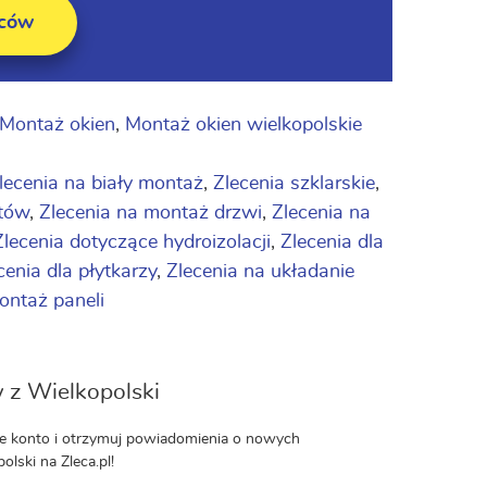
wców
Montaż okien
,
Montaż okien wielkopolskie
lecenia na biały montaż
,
Zlecenia szklarskie
,
etów
,
Zlecenia na montaż drzwi
,
Zlecenia na
Zlecenia dotyczące hydroizolacji
,
Zlecenia dla
cenia dla płytkarzy
,
Zlecenia na układanie
montaż paneli
 z Wielkopolski
nie konto i otrzymuj powiadomienia o nowych
lski na Zleca.pl!