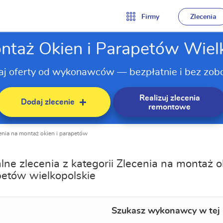
Firmy
Zlecenia
ntaż Okien i Parapetów Wiel
aj oferty od wykonawców — bezpłatnie i bez zob
Realizuj zlecenia
Dodaj zlecenie
remontowe
enia na montaż okien i parapetów
lne zlecenia z kategorii Zlecenia na montaż o
etów wielkopolskie
Szukasz wykonawcy w tej 