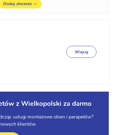
→
Dodaj zlecenie
Więcej
etów z Wielkopolski za darmo
iadcząc usługi montażowe okien i parapetów?
 nowych klientów.