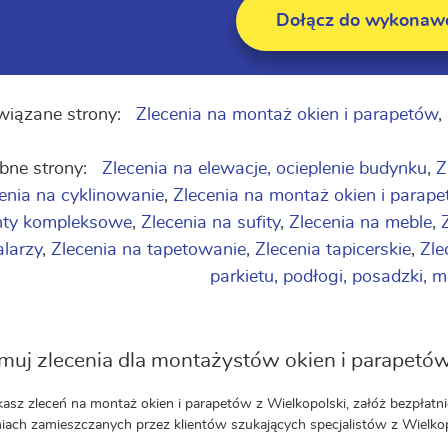
Dołącz do wykona
iązane strony:
Zlecenia na montaż okien i parapetów
,
bne strony:
Zlecenia na elewacje, ocieplenie budynku
,
Z
enia na cyklinowanie
,
Zlecenia na montaż okien i parap
nty kompleksowe
,
Zlecenia na sufity
,
Zlecenia na meble
,
larzy
,
Zlecenia na tapetowanie
,
Zlecenia tapicerskie
,
Zle
parkietu, podłogi, posadzki, 
muj zlecenia dla montażystów okien i parapetów
ukasz zleceń na montaż okien i parapetów z Wielkopolski, załóż bezpłat
iach zamieszczanych przez klientów szukających specjalistów z Wielkopo