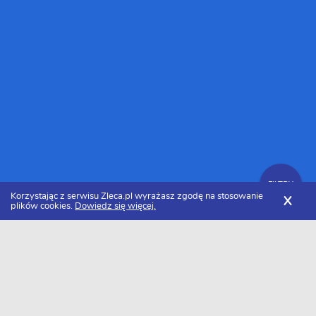
FILTRY
Korzystając z serwisu Zleca.pl wyrażasz zgodę na stosowanie
X
plików cookies.
Dowiedz się więcej.
Zleca.pl
Kujawsko-pomorskie
Bydgoszcz
Malarze
Zlecenia dla malarzy
FILTRY
Data dodania