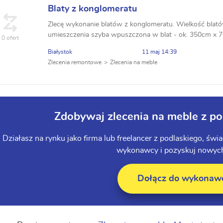
Blaty z konglomeratu
Zlecę wykonanie blatów z konglomeratu. Wielkość blató
umieszczenia szyba wpuszczona w blat - ok. 350cm x 7
0 ofert
Białystok
11 maj 14:39
Zlecenia remontowe
Zlecenia na meble
Zdobywaj zlecenia na meble z p
Działasz na rynku jako firma lub freelancer z podlaskiego, św
wykonawcy i pozyskuj nowych
Dołącz do wykona