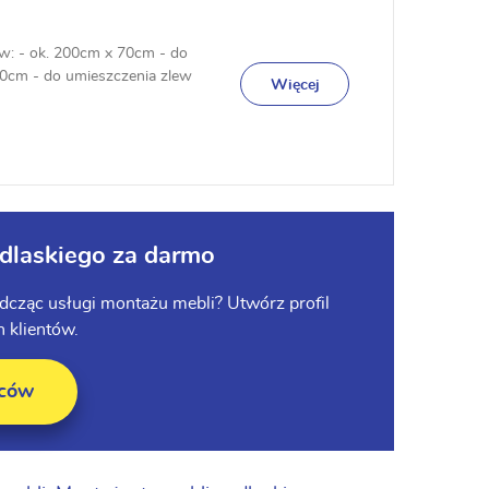
w: - ok. 200cm x 70cm - do
0cm - do umieszczenia zlew
Więcej
odlaskiego za darmo
iadcząc usługi montażu mebli? Utwórz profil
 klientów.
wców