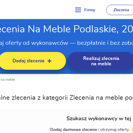
Firmy
Zlecenia
ecenia Na Meble Podlaskie, 2
aj oferty od wykonawców — bezpłatnie i bez zob
Realizuj zlecenia
Dodaj zlecenie
na meble
 na meble
lne zlecenia z kategorii Zlecenia na meble po
Szukasz wykonawcy w tej 
Dodaj darmowe zlecenie
i otrzymaj oferty.