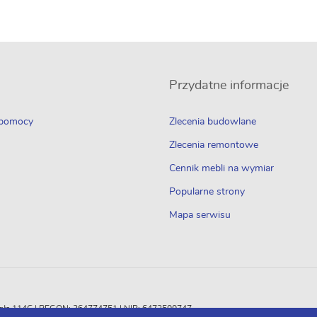
Przydatne informacje
 pomocy
Zlecenia budowlane
Zlecenia remontowe
Cennik mebli na wymiar
Popularne strony
Mapa serwisu
Odległa 114C | REGON: 364774751 | NIP: 6472500747