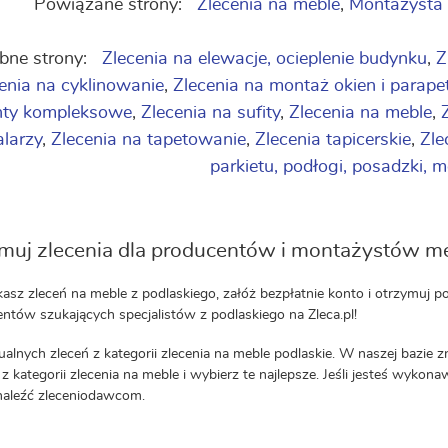
Powiązane strony:
Zlecenia na meble
,
Montażysta 
bne strony:
Zlecenia na elewacje, ocieplenie budynku
,
Z
enia na cyklinowanie
,
Zlecenia na montaż okien i parap
nty kompleksowe
,
Zlecenia na sufity
,
Zlecenia na meble
,
larzy
,
Zlecenia na tapetowanie
,
Zlecenia tapicerskie
,
Zle
parkietu, podłogi, posadzki, 
muj zlecenia dla producentów i montażystów me
ukasz zleceń na meble z podlaskiego, załóż bezpłatnie konto i otrzymu
ientów szukających specjalistów z podlaskiego na Zleca.pl!
ualnych zleceń z kategorii zlecenia na meble podlaskie. W naszej bazie z
z kategorii zlecenia na meble i wybierz te najlepsze. Jeśli jesteś wykona
znaleźć zleceniodawcom.