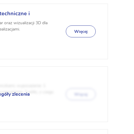
techniczne i
 oraz wizualizacji 3D dla
alizacjami.
Więcej
iczkami; wyposażenie: 1
yposażenie: 3 półki, z czego
egóły zlecenia
Więcej