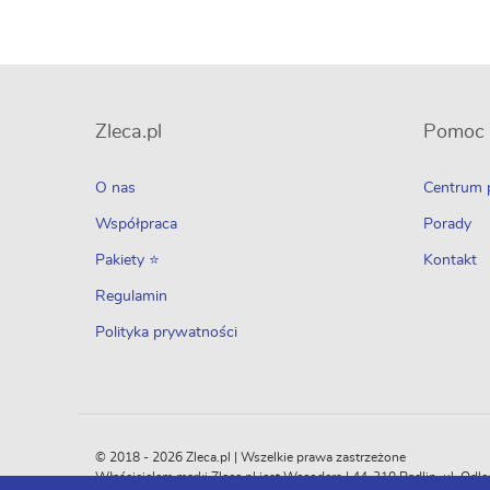
Zleca.pl
Pomoc
O nas
Centrum
Współpraca
Porady
Pakiety ⭐
Kontakt
Regulamin
Polityka prywatności
© 2018 - 2026 Zleca.pl | Wszelkie prawa zastrzeżone
Właścicielem marki Zleca.pl jest Wecoders | 44-310 Radlin, ul. 