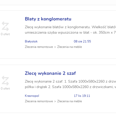
Blaty z konglomeratu
Zlecę wykonanie blatów z konglomeratu. Wielkość blató
umieszczenia szyba wpuszczona w blat - ok. 350cm x 7
0 ofert
Białystok
08 sie 21:55
Zlecenia remontowe
Zlecenia na meble
Zlecę wykonanie 2 szaf
Zlecę wykonanie 2 szaf: 1. Szafa 1000x580x2260 z drzw
półka i drążek 2. Szafa 1000x580x2260 z drzwiczkami; w
0 ofert
2 rozdzielone pionowym przegrodzeniem M...
Krasnopol
17 lis 19:11
Zlecenia remontowe
Zlecenia na meble