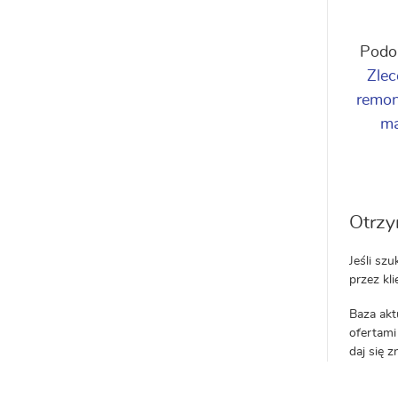
Podo
Zlec
remo
ma
Otrzy
Jeśli sz
przez kl
Baza akt
ofertami 
daj się 