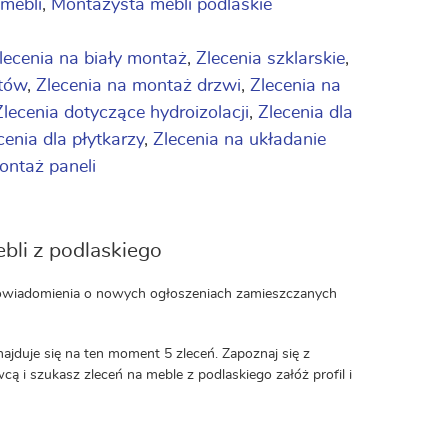
mebli
,
Montażysta mebli podlaskie
lecenia na biały montaż
,
Zlecenia szklarskie
,
etów
,
Zlecenia na montaż drzwi
,
Zlecenia na
Zlecenia dotyczące hydroizolacji
,
Zlecenia dla
cenia dla płytkarzy
,
Zlecenia na układanie
montaż paneli
bli z podlaskiego
j powiadomienia o nowych ogłoszeniach zamieszczanych
najduje się na ten moment 5 zleceń. Zapoznaj się z
wcą i szukasz zleceń na meble z podlaskiego załóż profil i