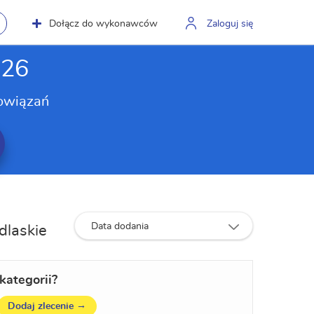
Dołącz do wykonawców
Zaloguj się
026
owiązań
Data dodania
dlaskie
kategorii?
→
Dodaj zlecenie