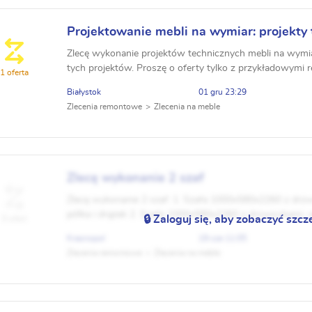
Projektowanie mebli na wymiar: projekty 
wizualizacje
Zlecę wykonanie projektów technicznych mebli na wymiar
tych projektów. Proszę o oferty tylko z przykładowymi re
1 oferta
Białystok
01 gru 23:29
Zlecenia remontowe
Zlecenia na meble
Zlecę wykonanie 2 szaf
Zlecę wykonanie 2 szaf: 1. Szafa 1000x580x2260 z drzw
półka i drążek 2. Szafa 1000x580x2260 z drzwiczkami; w
🔒 Zaloguj się, aby zobaczyć szcz
0 ofert
2 rozdzielone pionowym przegrodzeniem M...
Krasnopol
19 cze 11:05
Zlecenia remontowe
Zlecenia na meble