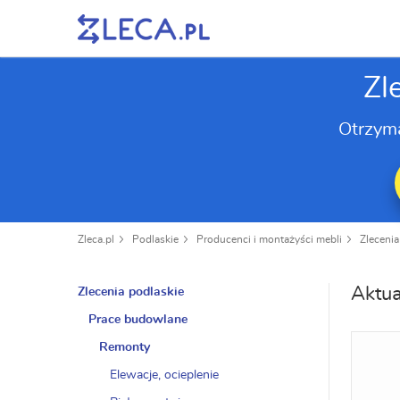
Zl
Otrzym
Zleca.pl
Podlaskie
Producenci i montażyści mebli
Zlecenia
Aktua
Zlecenia podlaskie
Prace budowlane
Remonty
Elewacje, ocieplenie