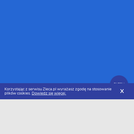
FILTRY
Korzystając z serwisu Zleca.pl wyrażasz zgodę na stosowanie
X
plików cookies.
Dowiedz się więcej.
Zleca.pl
Łódzkie
Montażyści okien i parapetów
Zlecenia na montaż okien i parapetów
FILTRY
Data dodania