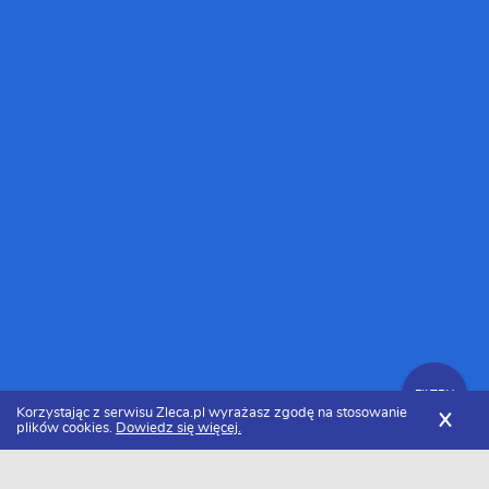
FILTRY
Korzystając z serwisu Zleca.pl wyrażasz zgodę na stosowanie
X
plików cookies.
Dowiedz się więcej.
Zleca.pl
Łódzkie
Parkieciarze