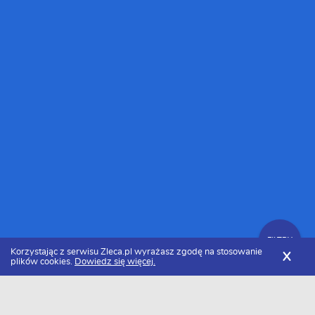
FILTRY
Korzystając z serwisu Zleca.pl wyrażasz zgodę na stosowanie
X
plików cookies.
Dowiedz się więcej.
Zleca.pl
Mazowieckie
Radom
Parkieciarze
Zlecenia na układanie parkietu, podłogi, posadzki, montaż paneli