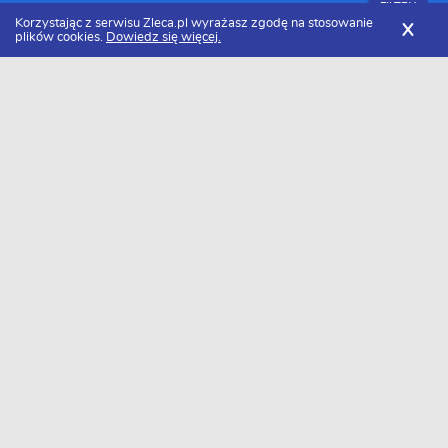
FILTRY
Korzystając z serwisu Zleca.pl wyrażasz zgodę na stosowanie
X
plików cookies.
Dowiedz się więcej.
Zleca.pl
Dolnośląskie
Wrocław
Parkieciarze
Zlecenia na układanie parkietu, podłogi, posadzki, montaż paneli
FILTRY
Data dodania
Aktualne zlecenia z kategorii Zlecenia na
układanie parkietu, podłogi, posadzki,
montaż paneli we Wrocławiu
Szukasz wykonawcy w tej kategorii?
Dodaj darmowe zlecenie
i otrzymaj oferty.
→
Dodaj zlecenie