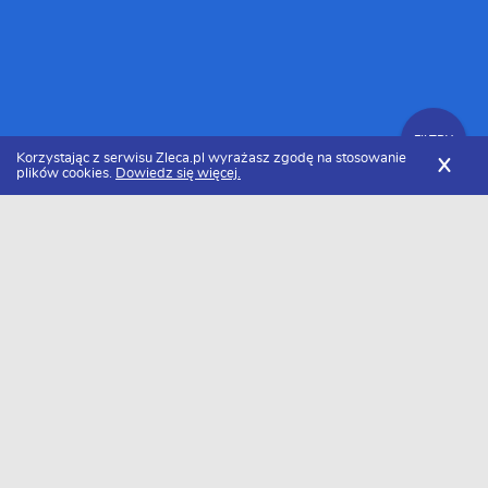
FILTRY
Korzystając z serwisu Zleca.pl wyrażasz zgodę na stosowanie
X
plików cookies.
Dowiedz się więcej.
Zleca.pl
Tapicerzy
Zlecenia tapicerskie
FILTRY
Data dodania
Aktualne zlecenia z kategorii Zlecenia
tapicerskie
Szukasz wykonawcy w tej kategorii?
Dodaj darmowe zlecenie
i otrzymaj oferty.