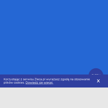
FILTRY
Korzystając z serwisu Zleca.pl wyrażasz zgodę na stosowanie
X
plików cookies.
Dowiedz się więcej.
Zleca.pl
Mazowieckie
Warszawa
Tłumacze
Zlecenia na tłumaczenie